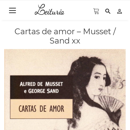
search
person_outline
Cartas de amor – Musset /
Sand xx