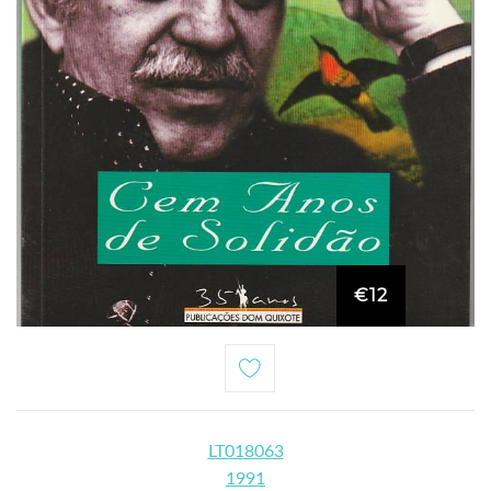
€12
LT018063
1991