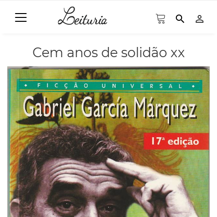
search
person_outline
Cem anos de solidão xx