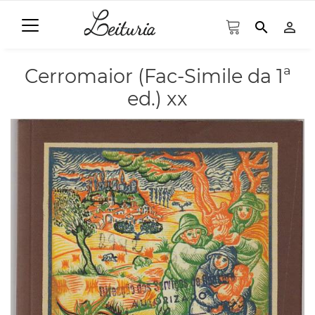
search
person_outline
Cerromaior (Fac-Simile da 1ª
ed.) xx