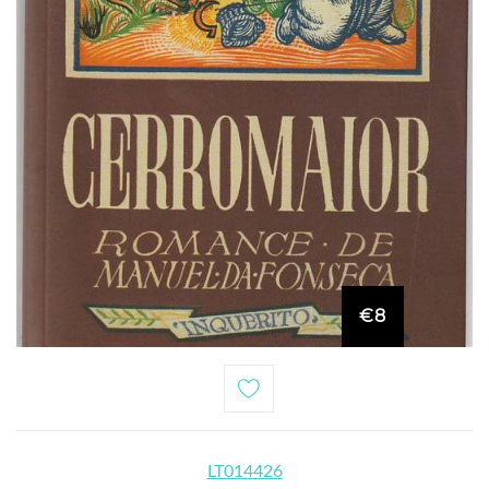
€8
LT014426