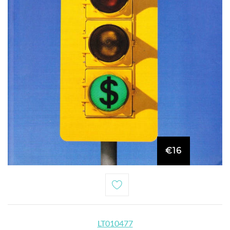
€16
LT010477