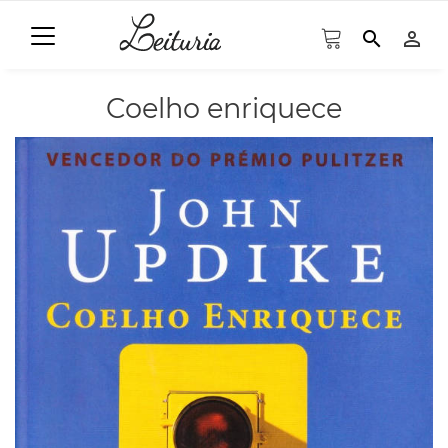
search
person_outline
Coelho enriquece