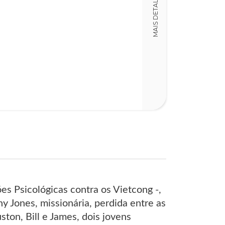
MAIS DETALHES
Detalhes físico
Dimensões
15,00 x 23,00 x
Nº Páginas
641
es Psicológicas contra os Vietcong -,
y Jones, missionária, perdida entre as
ton, Bill e James, dois jovens