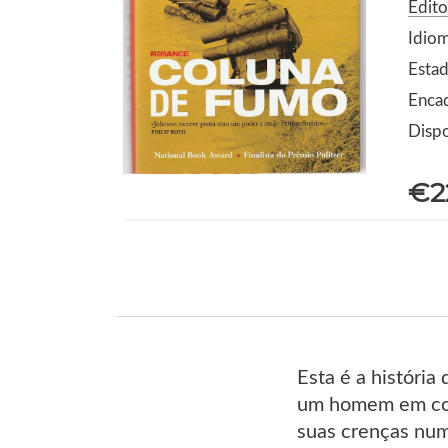
Edito
Idio
Estad
Enca
Dispo
€2
Esta é a história
um homem em confl
suas crenças num 