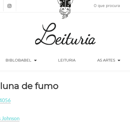
arrow_drop_down
arrow_drop_down
BIBLOBABEL
LEITURIA
AS ARTES
luna de fumo
4056
s Johnson