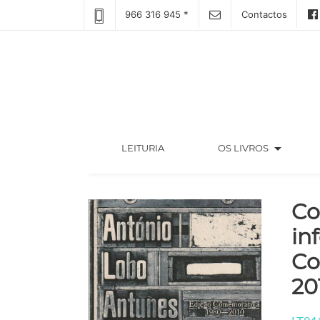
966 316 945 *
Contactos
arrow_drop_down
(CURRENT)
LEITURIA
OS LIVROS
Co
in
Co
20