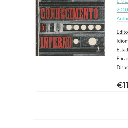
LT01
2010
Antó
Edit
Idio
Esta
Enca
Dispo
€1