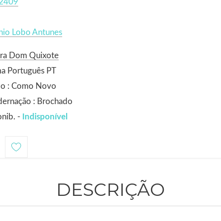
2409
nio Lobo Antunes
ora Dom Quixote
ma Português PT
do : Como Novo
dernação : Brochado
nib. -
Indisponível
1
DESCRIÇÃO