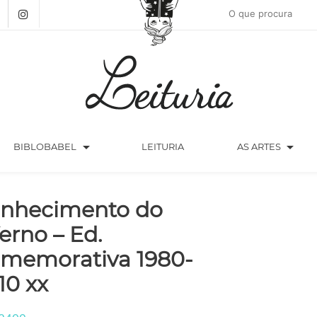
arrow_drop_down
arrow_drop_down
BIBLOBABEL
LEITURIA
AS ARTES
nhecimento do
ferno – Ed.
memorativa 1980-
10 xx