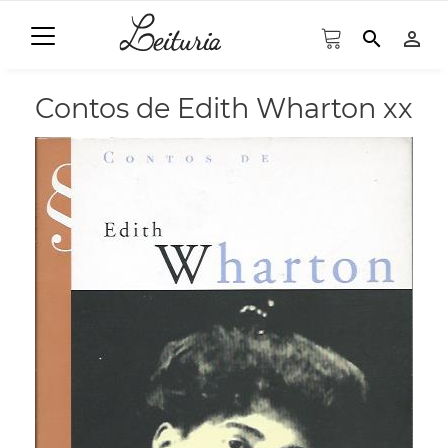
search
person_outline
Contos de Edith Wharton xx