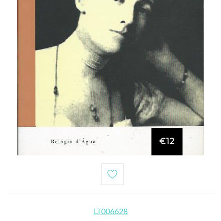
€12
LT006628