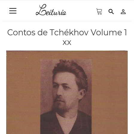
search
person_outline
Contos de Tchékhov Volume 1
xx