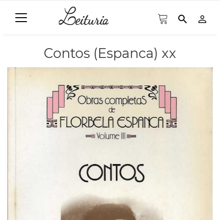
search
person_outline
Contos (Espanca) xx