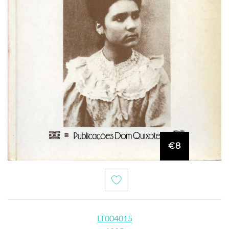
€8
LT004015