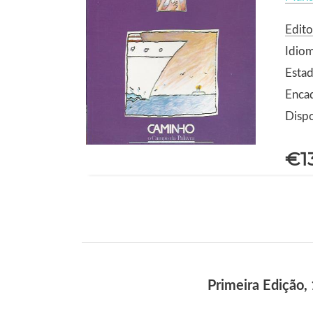
Edit
Idio
Estad
Enca
Dispo
€1
Primeira Edição,