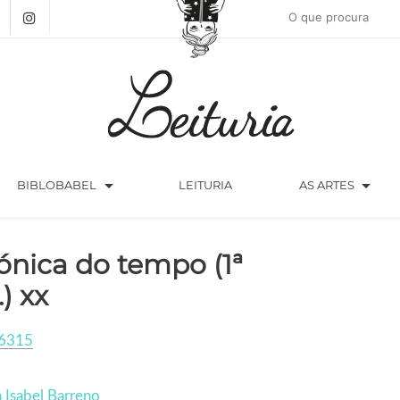
arrow_drop_down
arrow_drop_down
BIBLOBABEL
LEITURIA
AS ARTES
ónica do tempo (1ª
.) xx
6315
 Isabel Barreno