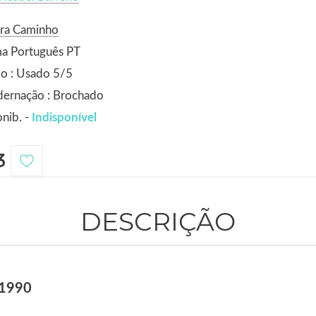
ora Caminho
ma Português PT
o : Usado 5/5
dernação : Brochado
nib. -
Indisponível
3
DESCRIÇÃO
 1990