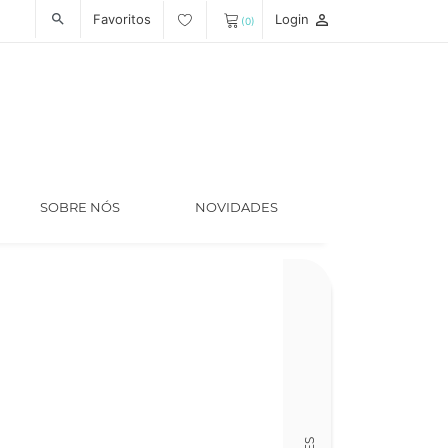
Favoritos
Login
person_outline
search
(0)
SOBRE NÓS
NOVIDADES
Código
LT006315