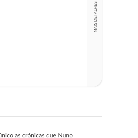
Detalhes físico
MAIS DETALHES
Dimensões
15,00 x 19,00 x
Nº Páginas
957
único as crónicas que Nuno