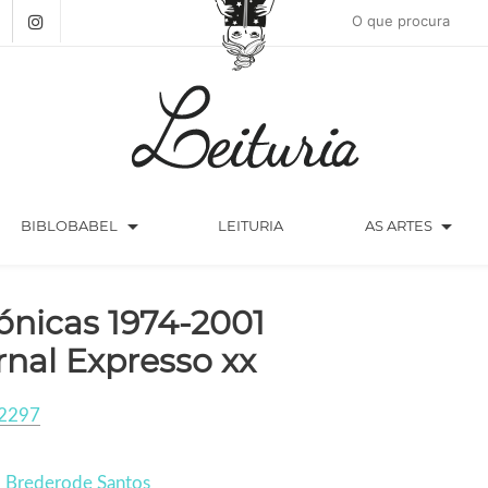
arrow_drop_down
arrow_drop_down
BIBLOBABEL
LEITURIA
AS ARTES
ónicas 1974-2001
rnal Expresso xx
2297
 Brederode Santos