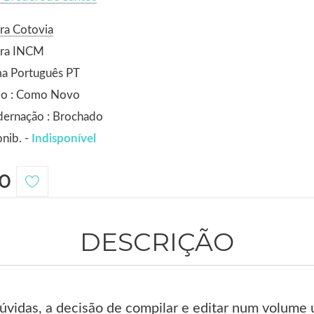
ra Cotovia
ora INCM
ma Português PT
do : Como Novo
dernação : Brochado
nib. -
Indisponível
0
DESCRIÇÃO
vidas, a decisão de compilar e editar num volume 