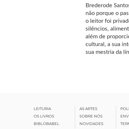
Brederode Santos
não porque o pas
o leitor foi priv
silêncios, alimen
além de proporcio
cultural, a sua i
sua mestria da lí
LEITURIA
AS ARTES
POL
OS LIVROS
SOBRE NÓS
ENV
BIBLOBABEL
NOVIDADES
TER