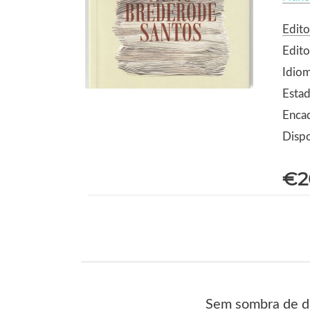
Edito
Edit
Idio
Esta
Enca
Dispo
€2
Sem sombra de dú