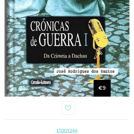
€9
LT005246