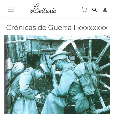
search
person_outline
Crónicas de Guerra I xxxxxxxx