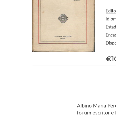
Edito
Idio
Estad
Enca
Dispo
€1
Albino Maria Per
foi um escritor e