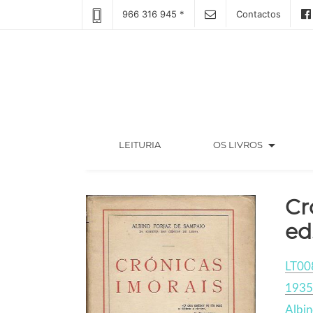
966 316 945 *
Contactos
arrow_drop_down
(CURRENT)
LEITURIA
OS LIVROS
Cr
ed
LT00
1935
Albin