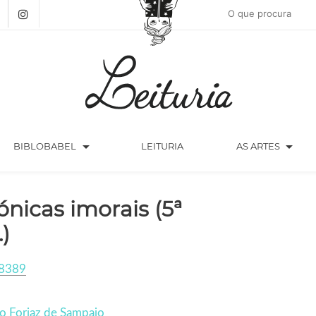
arrow_drop_down
arrow_drop_down
BIBLOBABEL
LEITURIA
AS ARTES
ónicas imorais (5ª
.)
8389
o Forjaz de Sampaio