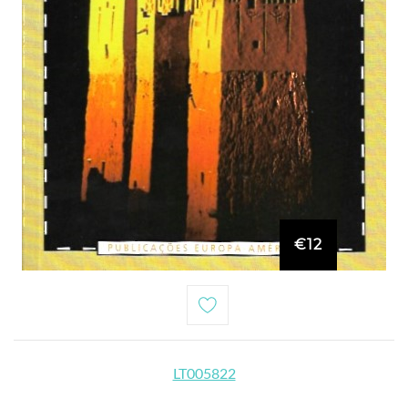
€12
LT005822