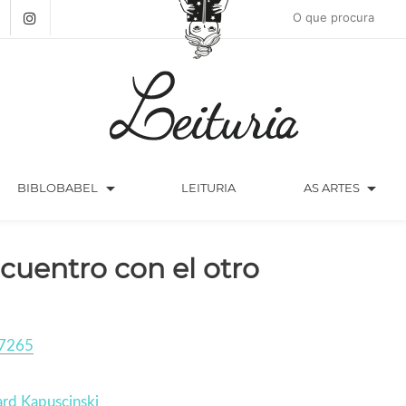
arrow_drop_down
arrow_drop_down
BIBLOBABEL
LEITURIA
AS ARTES
cuentro con el otro
7265
rd Kapuscinski