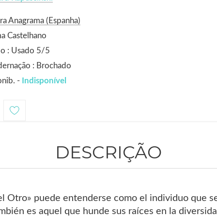
ra Anagrama (Espanha)
a Castelhano
o : Usado 5/5
dernação : Brochado
nib. -
Indisponível
DESCRIÇÃO
el Otro» puede entenderse como el individuo que se
mbién es aquel que hunde sus raíces en la diversid