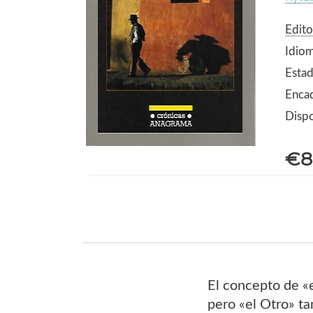
Edito
Idiom
Estad
Enca
Dispo
€8
El concepto de «
pero «el Otro» ta