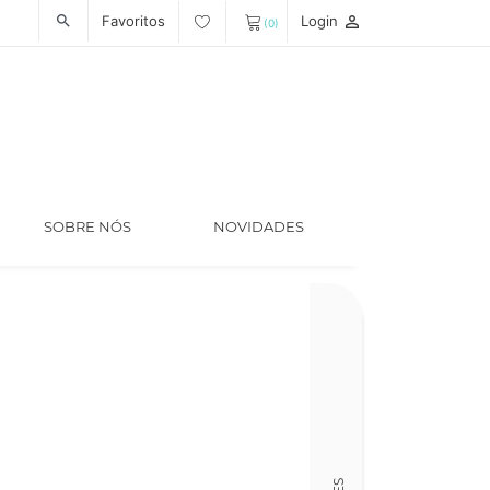
Favoritos
Login
person_outline
search
(0)
SOBRE NÓS
NOVIDADES
Código
LT007265