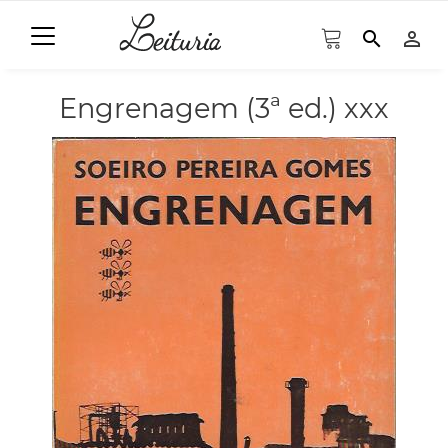
search
person_outline
Engrenagem (3ª ed.) xxx