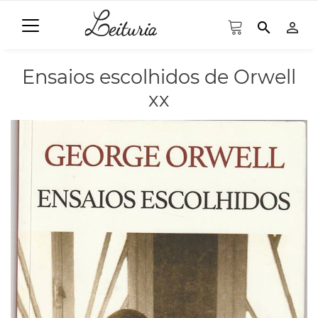
search
person_outline
Ensaios escolhidos de Orwell
xx