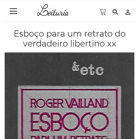
search
person_outline
Esboço para um retrato do
verdadeiro libertino xx