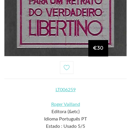
€30
LT006259
Roger Vailland
Editora (&etc)
Idioma Português PT
Estado : Usado 5/5