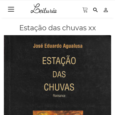
search
person_outline
Estação das chuvas xx