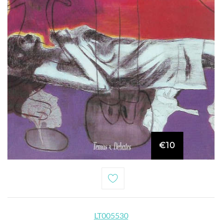
€10
LT005530