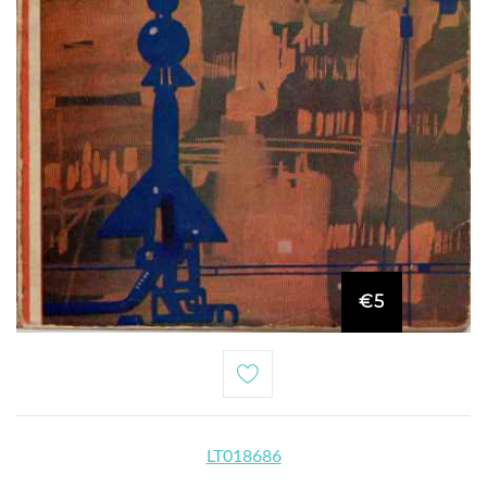
€5
LT018686