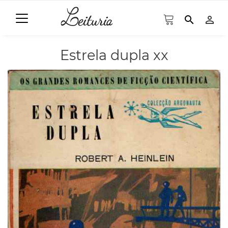
search
person_outline
Estrela dupla xx