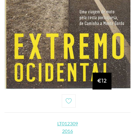
€12
LT012309
2016