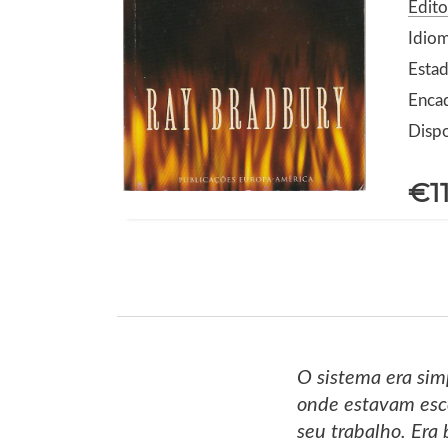
Edit
Idio
Estad
Enca
Dispo
€1
O sistema era sim
onde estavam esco
seu trabalho. Era