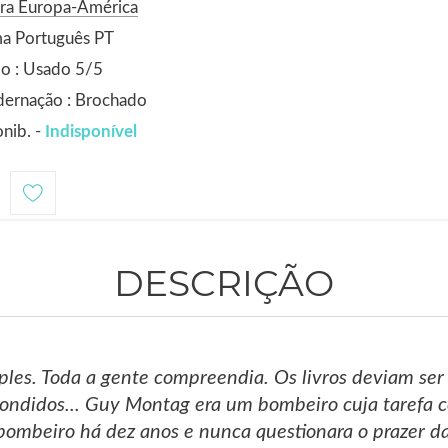
ora Europa-América
ma Português PT
o : Usado 5/5
dernação : Brochado
nib. -
Indisponível
1
DESCRIÇÃO
ples. Toda a gente compreendia. Os livros deviam se
ndidos... Guy Montag era um bombeiro cuja tarefa co
 bombeiro há dez anos e nunca questionara o prazer da