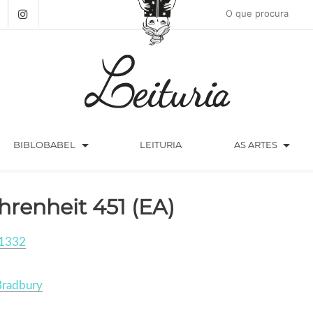
arrow_drop_down
arrow_drop_down
BIBLOBABEL
LEITURIA
AS ARTES
hrenheit 451 (EA)
1332
Bradbury