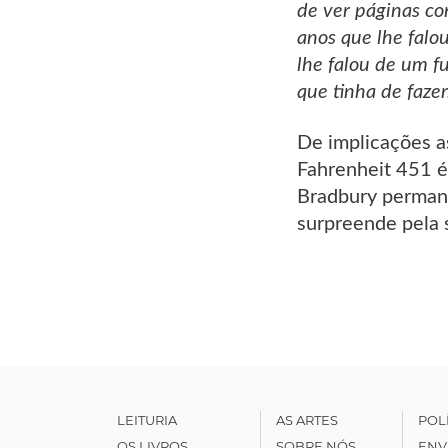
de ver páginas co
anos que lhe fal
lhe falou de um 
que tinha de fazer.
De implicações 
Fahrenheit 451 é
Bradbury permane
surpreende pela s
LEITURIA
AS ARTES
POL
OS LIVROS
SOBRE NÓS
ENV