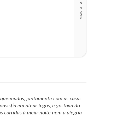
MAIS DETALHES
Detalhes físico
Dimensões
15,00 x 23,00 x
Nº Páginas
195
r queimados, juntamente com as casas
nsistia em atear fogos, e gostava do
s corridas à meia-noite nem a alegria