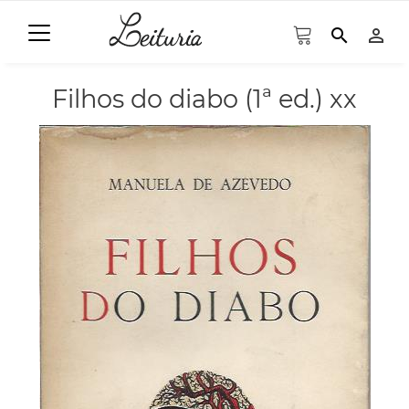
search
person_outline
Filhos do diabo (1ª ed.) xx