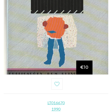
€10
LT016670
1990