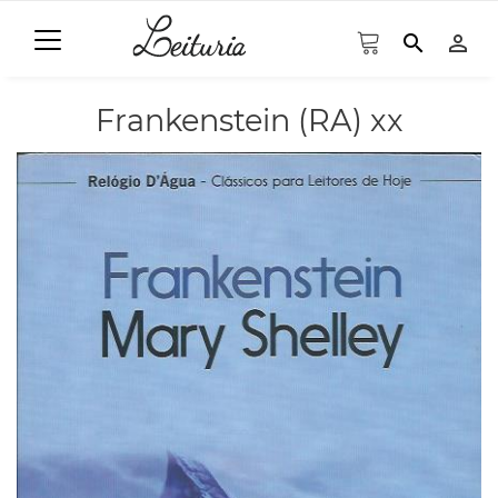
search
person_outline
Frankenstein (RA) xx