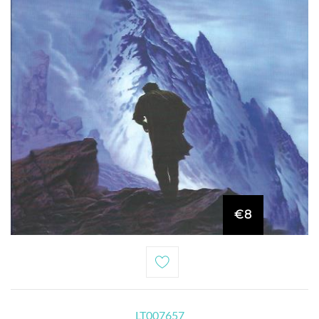
€8
LT007657