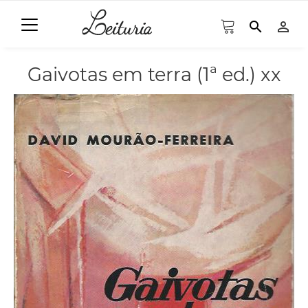
search
person_outline
Gaivotas em terra (1ª ed.) xx