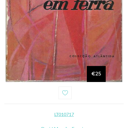
€25
LT010717