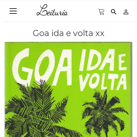
search
person_outline
Goa ida e volta xx