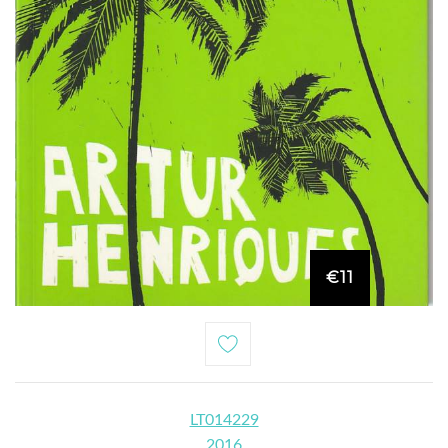
€11
LT014229
2016