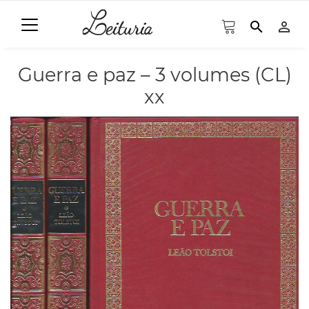
search
person_outline
Guerra e paz – 3 volumes (CL)
xx