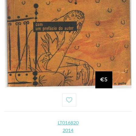
€5
LT016820
2014