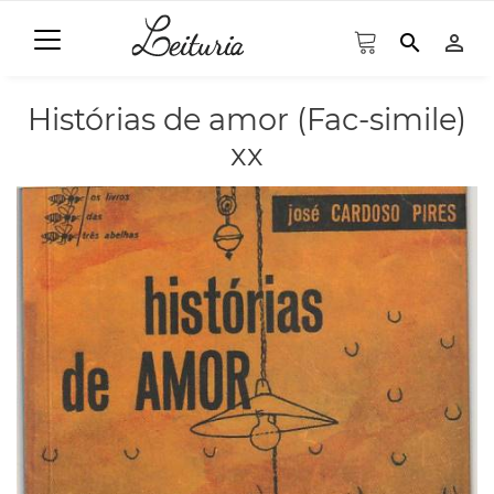
search
person_outline
Histórias de amor (Fac-simile)
xx