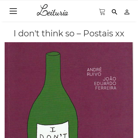
search
person_outline
I don't think so – Postais xx