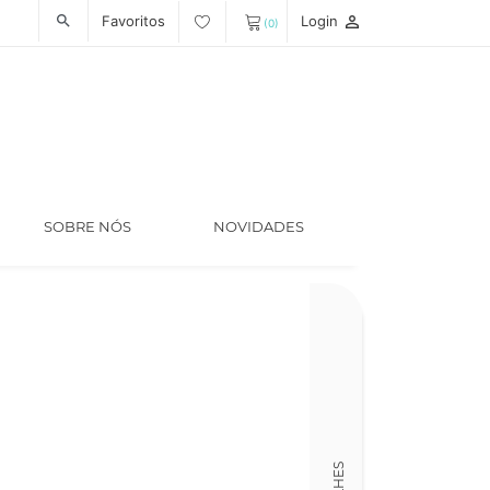
Favoritos
Login
person_outline
search
(0)
SOBRE NÓS
NOVIDADES
Código
LT005979