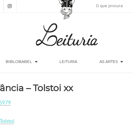
arrow_drop_down
arrow_drop_down
BIBLOBABEL
LEITURIA
AS ARTES
fância – Tolstoi xx
5979
Tolstoi