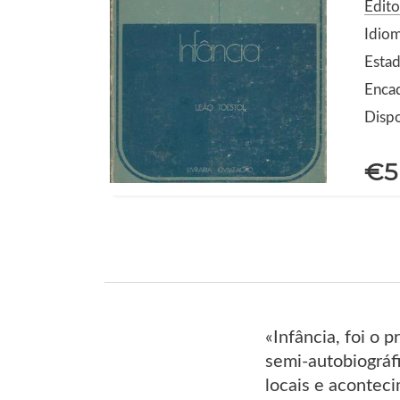
Edito
Idio
Estad
Enca
Dispo
€5
«Infância, foi o 
semi-autobiográfi
locais e acontec