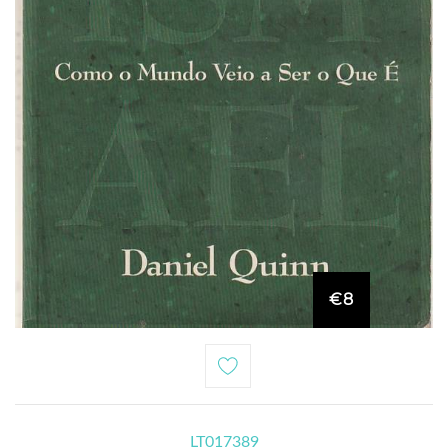
€8
LT017389