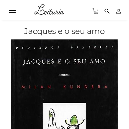
search
person_outline
Jacques e o seu amo