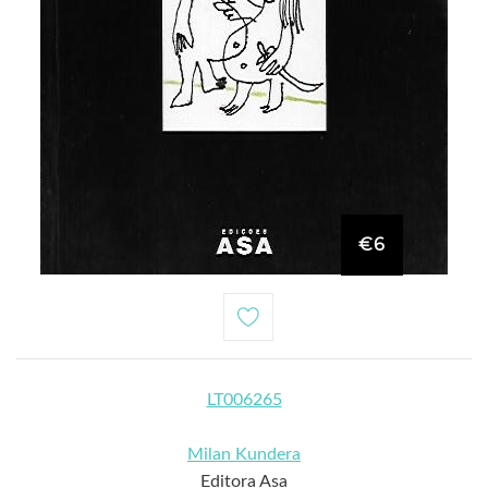
€6
LT006265
Milan Kundera
Editora Asa