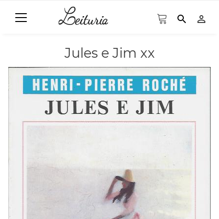
search
person_outline
Jules e Jim xx