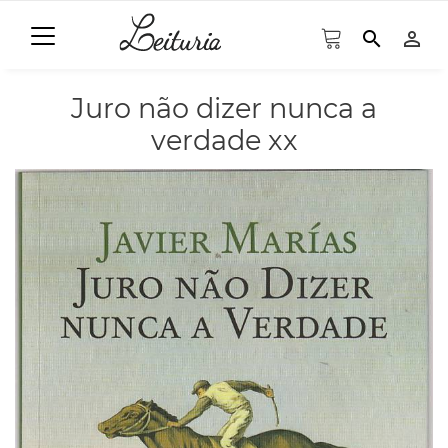
search
person_outline
Juro não dizer nunca a
verdade xx