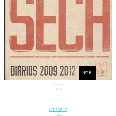
€16
LT010647