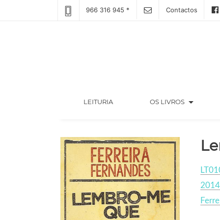
966 316 945 *
Contactos
arrow_drop_down
(CURRENT)
LEITURIA
OS LIVROS
Le
LT01
2014
Ferre