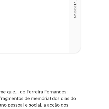
MAIS DETALHES
Detalhes físico
Dimensões
15,00 x 23,00 x
Nº Páginas
127
me que... de Ferreira Fernandes:
fragmentos de memória) dos dias do
o pessoal e social, a acção dos