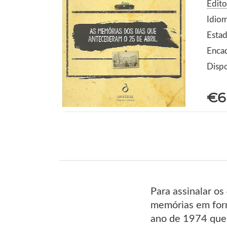
Edito
Idio
Estad
Enca
Dispo
€6
Para assinalar o
memórias em form
ano de 1974 que 