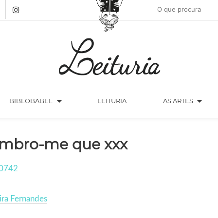
arrow_drop_down
arrow_drop_down
BIBLOBABEL
LEITURIA
AS ARTES
mbro-me que xxx
0742
ira Fernandes