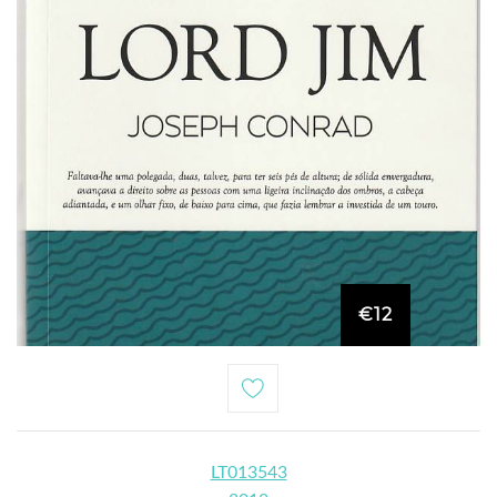
€12
LT013543