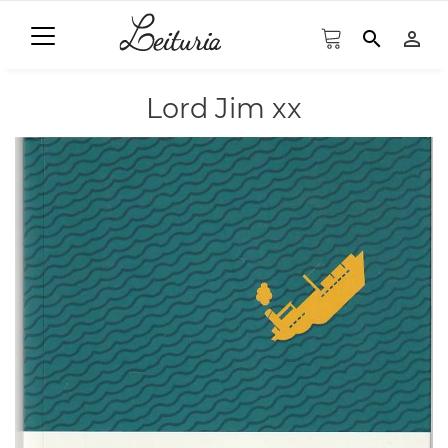
search
person_outline
Lord Jim xx