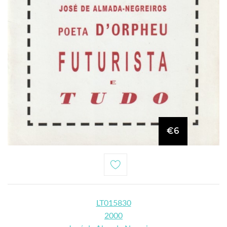
€6
LT015830
2000