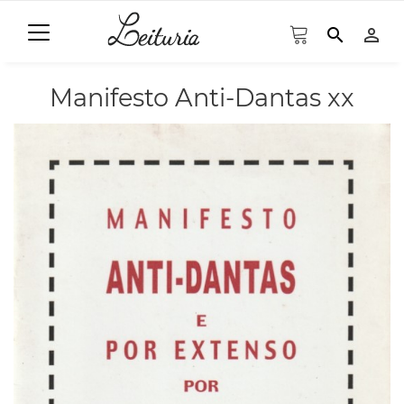
search
person_outline
Manifesto Anti-Dantas xx