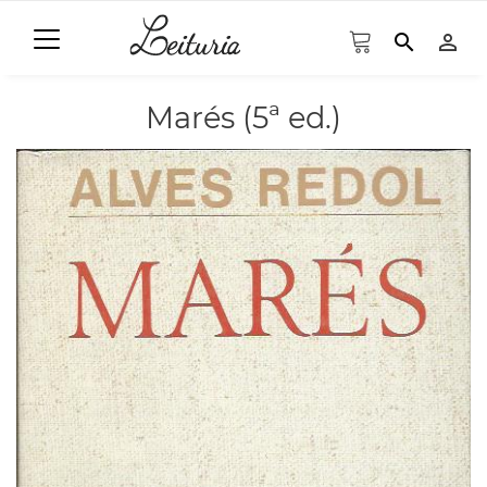
search
person_outline
Marés (5ª ed.)