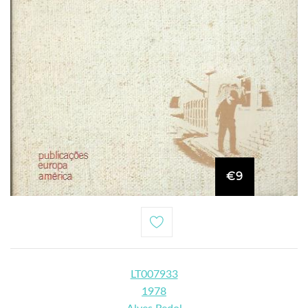
€9
LT007933
1978