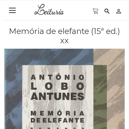
search
person_outline
Memória de elefante (15ª ed.)
xx