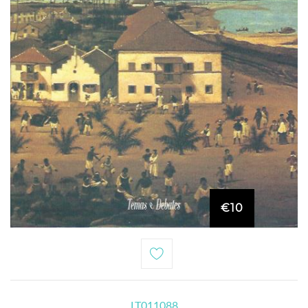
€10
LT011088