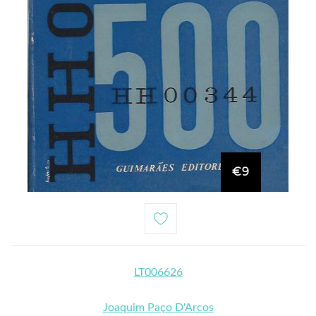
€9
LT006626
Joaquim Paço D'Arcos