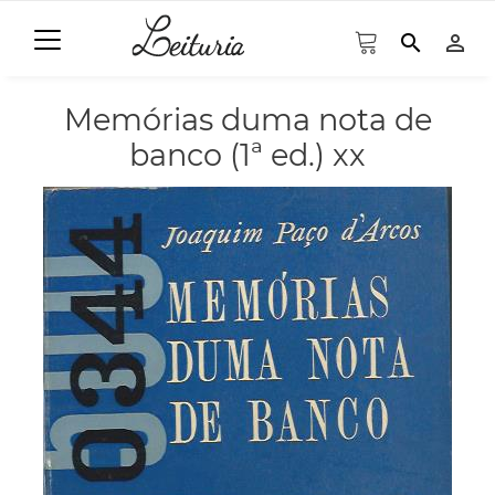
search
person_outline
Memórias duma nota de
banco (1ª ed.) xx