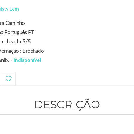
slaw Lem
ora Caminho
ma Português PT
o : Usado 5/5
dernação : Brochado
nib. -
Indisponível
DESCRIÇÃO