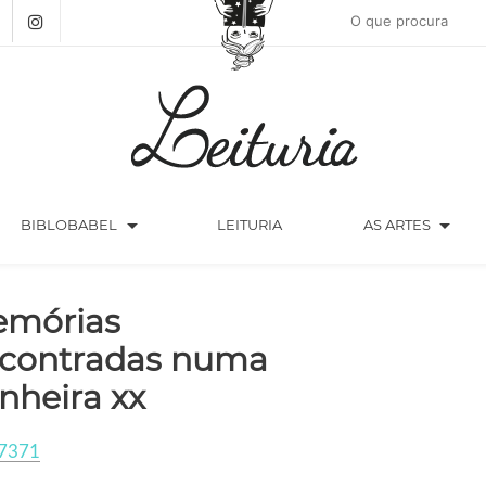
arrow_drop_down
arrow_drop_down
BIBLOBABEL
LEITURIA
AS ARTES
mórias
contradas numa
nheira xx
7371