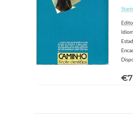
Stani
Edit
Idio
Estad
Enca
Dispo
€7