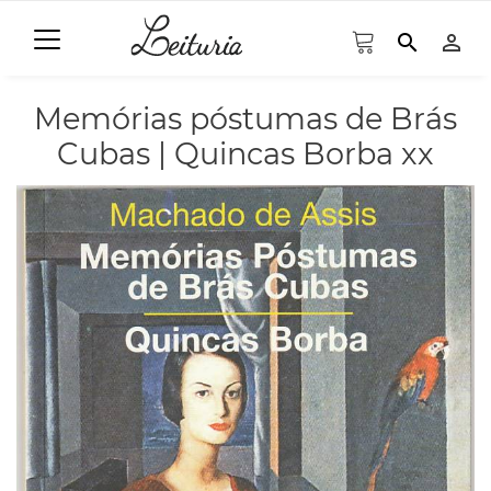
search
person_outline
Memórias póstumas de Brás
Cubas | Quincas Borba xx