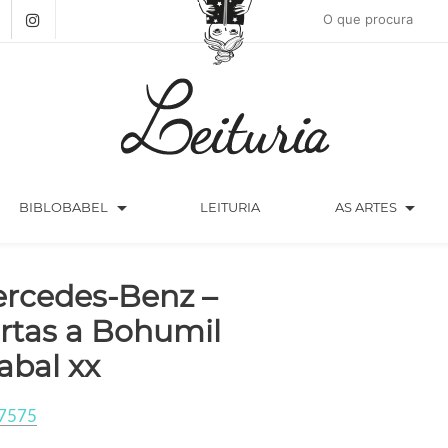
arrow_drop_down
arrow_drop_down
BIBLOBABEL
LEITURIA
AS ARTES
rcedes-Benz –
rtas a Bohumil
abal xx
7575