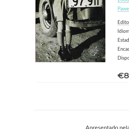
Pawel
Edito
Idio
Estad
Enca
Dispo
€8
Apresentado pela 