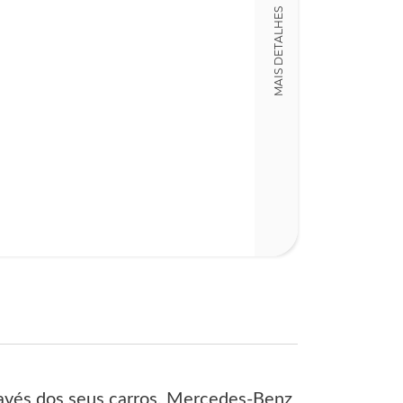
Detalhes físico
MAIS DETALHES
Nº Páginas
133
través dos seus carros, Mercedes-Benz