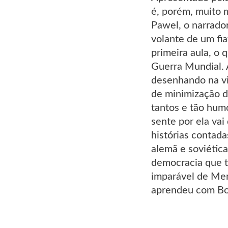
é, porém, muito 
Pawel, o narrador
volante de um fia
primeira aula, o 
Guerra Mundial. A
desenhando na vid
de minimização d
tantos e tão humo
sente por ela va
histórias contad
alemã e soviétic
democracia que t
imparável de Mer
aprendeu com Boh