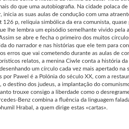
mais do que uma autobiografia. Na cidade polaca de
, inicia as suas aulas de condução com uma atraent
t 126 p, relíquia simbólica da era comunista, quas
que lhe lembra um episódio semelhante vivido pela 
ssim se abre e fecha o primeiro dos muitos círculo
a do narrador e nas histórias que ele tem para cont
os erros que vai cometendo durante as aulas de con
rísticos relatos, a menina Ciwle conta a história d
i desenhando um círculo cada vez mais apertado na 
as por Pawel é a Polónia do século XX, com a resta
a, o destino dos judeus, a implantação do comunism
anto trouxe consigo a liberdade como o desregramen
cedes-Benz combina a fluência da linguagem falada
umil Hrabal, a quem dirige estas «cartas».