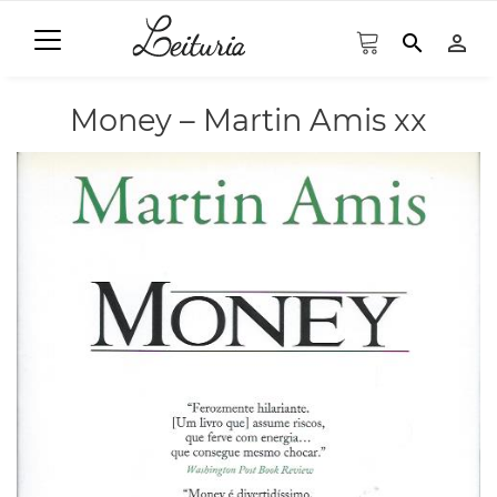
search
person_outline
Money – Martin Amis xx