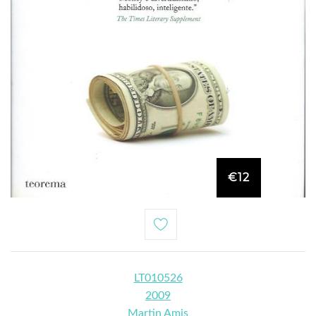
€12
LT010526
2009
Martin Amis