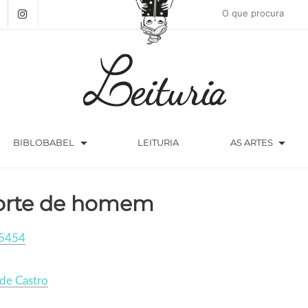
arrow_drop_down
arrow_drop_down
BIBLOBABEL
LEITURIA
AS ARTES
rte de homem
5454
de Castro