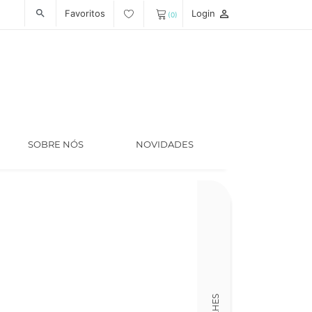
Favoritos
Login
person_outline
search
(0)
SOBRE NÓS
NOVIDADES
Código
LT005454