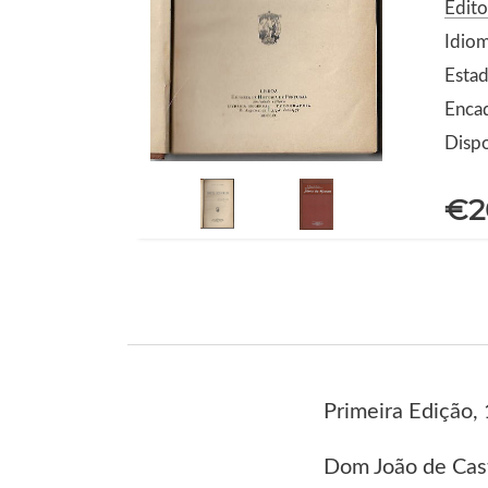
Edito
Idio
Estad
Encad
Dispo
€2
Primeira Edição,
Dom João de Cast