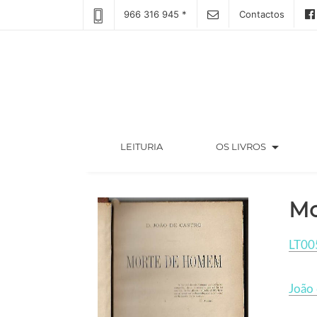
966 316 945 *
Contactos
arrow_drop_down
(CURRENT)
LEITURIA
OS LIVROS
Mo
LT00
João 