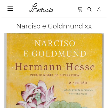
search
person_outline
Narciso e Goldmund xx